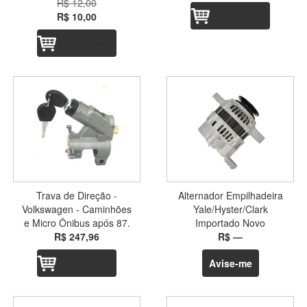
R$ 12,00
Adicionar
R$ 10,00
Adicionar
Trava de Direção -
Alternador Empilhadeira
Volkswagen - Caminhões
Yale/Hyster/Clark
e Micro Ônibus após 87.
Importado Novo
R$ 247,96
R$ —
Adicionar
Avise-me