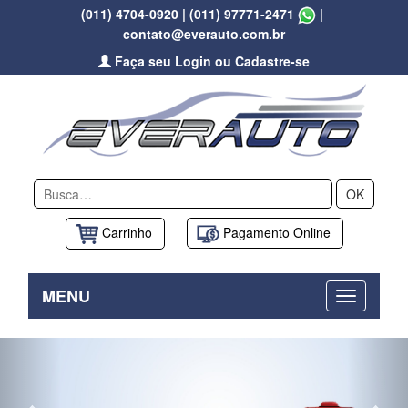
(011) 4704-0920
|
(011) 97771-2471
|
contato@everauto.com.br
Faça seu Login ou Cadastre-se
OK
Carrinho
Pagamento Online
MENU
Previous
Nex