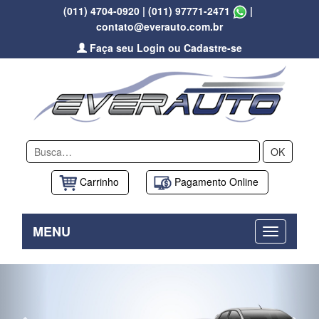
(011) 4704-0920
|
(011) 97771-2471
|
contato@everauto.com.br
Faça seu Login ou Cadastre-se
OK
Carrinho
Pagamento Online
MENU
Previous
Nex